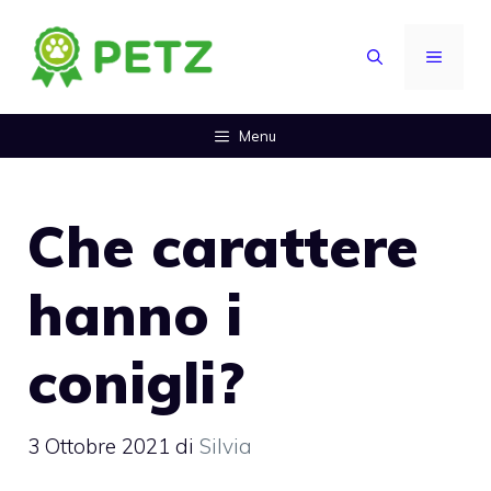
Vai
al
MENU
contenuto
Menu
Che carattere
hanno i
conigli?
3 Ottobre 2021
di
Silvia