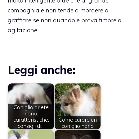
molto intelligente oltre che di grande
compagnia e non tende a mordere o
graffiare se non quando è prova timore o
agitazione.
Leggi anche:
Coniglio ariete
nano:
caratteristiche,
Come curare un
consigli di…
coniglio nano