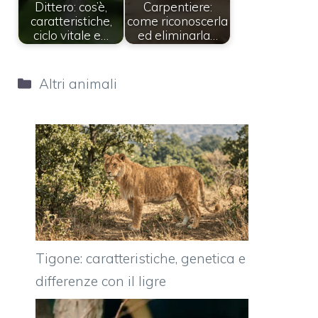
Dittero: cos’è,
Carpentiere:
caratteristiche,
come riconoscerla
ciclo vitale e…
ed eliminarla…
Categorie
Altri animali
Tigone: caratteristiche, genetica e
differenze con il ligre