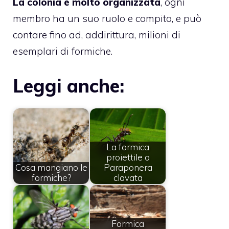
La colonia è molto organizzata
, ogni
membro ha un suo ruolo e compito, e può
contare fino ad, addirittura, milioni di
esemplari di formiche.
Leggi anche:
La formica
proiettile o
Cosa mangiano le
Paraponera
formiche?
clavata
Formica