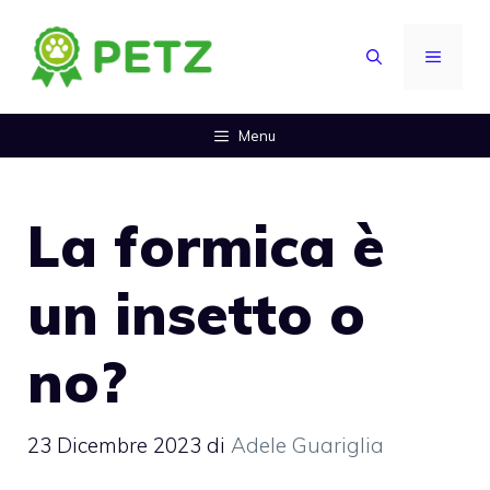
Vai
al
MENU
contenuto
Menu
La formica è
un insetto o
no?
23 Dicembre 2023
di
Adele Guariglia