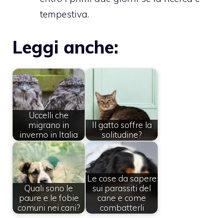
tempestiva.
Leggi anche:
Uccelli che
migrano in
Il gatto soffre la
inverno in Italia
solitudine?
Le cose da sapere
Quali sono le
sui parassiti del
paure e le fobie
cane e come
comuni nei cani?
combatterli