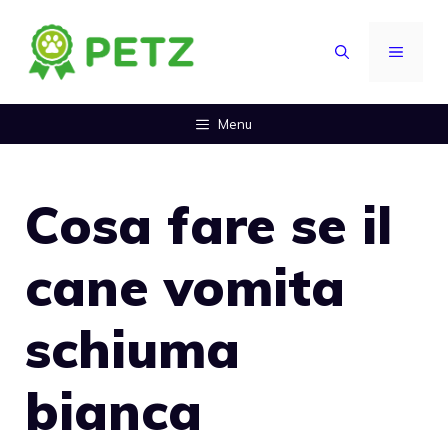
Vai
al
MENU
contenuto
Menu
Cosa fare se il
cane vomita
schiuma
bianca