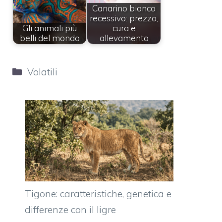
Canarino bianco
recessivo: prezzo,
Gli animali più
cura e
belli del mondo
allevamento
Categorie
Volatili
Tigone: caratteristiche, genetica e
differenze con il ligre