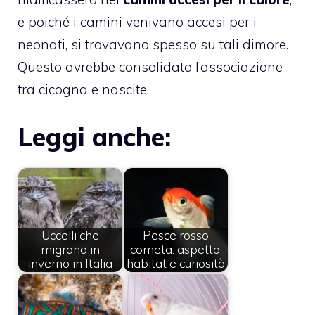
e poiché i camini venivano accesi per i
neonati, si trovavano spesso su tali dimore.
Questo avrebbe consolidato l’associazione
tra cicogna e nascite.
Leggi anche:
Uccelli che
Pesce rosso
migrano in
cometa: aspetto,
inverno in Italia
habitat e curiosità