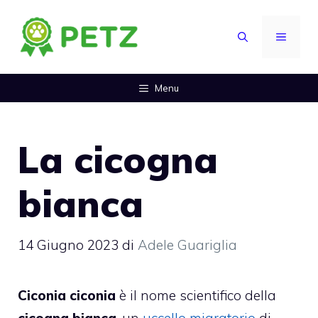
Vai
al
MENU
contenuto
Menu
La cicogna
bianca
14 Giugno 2023
di
Adele Guariglia
Ciconia ciconia
è il nome scientifico della
cicogna bianca
, un
uccello migratorio
di