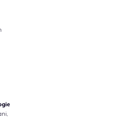
n
ogie
ni,