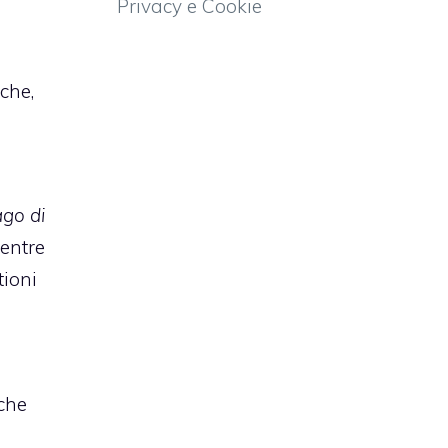
Privacy e Cookie
che,
ago di
mentre
tioni
nche