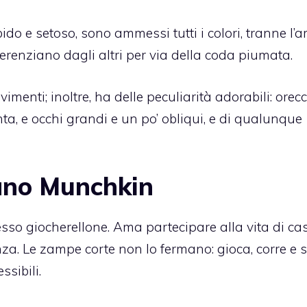
ido e setoso, sono ammessi tutti i colori, tranne l’
ferenziano dagli altri per via della coda piumata.
imenti; inoltre, ha delle peculiarità adorabili: orec
a, e occhi grandi e un po’ obliqui, e di qualunque
nano Munchkin
esso giocherellone. Ama partecipare alla vita di ca
nza. Le zampe corte non lo fermano: gioca, corre e s
sibili.