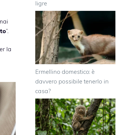
ligre
rmai
to
”.
er la
Ermellino domestico: è
davvero possibile tenerlo in
casa?