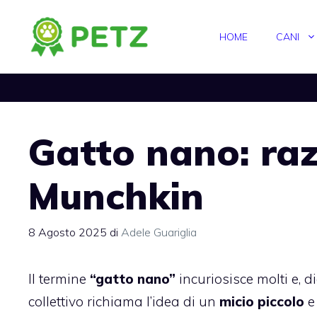
Vai
al
HOME
CANI
contenuto
Gatto nano: razz
Munchkin
8 Agosto 2025
di
Adele Guariglia
Il termine
“gatto nano”
incuriosisce molti e, d
collettivo richiama l’idea di un
micio piccolo
e 