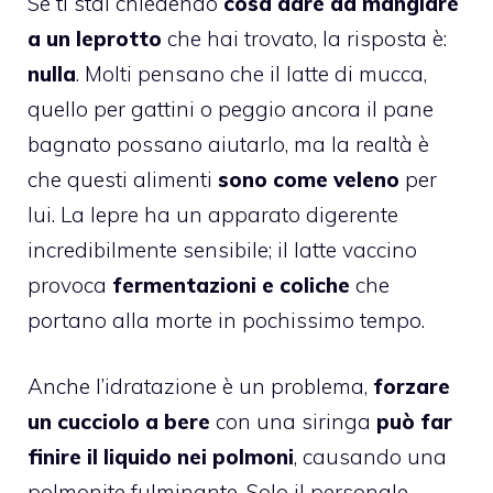
Se ti stai chiedendo
cosa dare da mangiare
a un leprotto
che hai trovato, la risposta è:
nulla
. Molti pensano che il latte di mucca,
quello per gattini o peggio ancora il pane
bagnato possano aiutarlo, ma la realtà è
che questi alimenti
sono come veleno
per
lui. La lepre ha un apparato digerente
incredibilmente sensibile; il latte vaccino
provoca
fermentazioni e coliche
che
portano alla morte in pochissimo tempo.
Anche l’idratazione è un problema,
forzare
un cucciolo a bere
con una siringa
può far
finire il liquido nei polmoni
, causando una
polmonite fulminante. Solo il personale