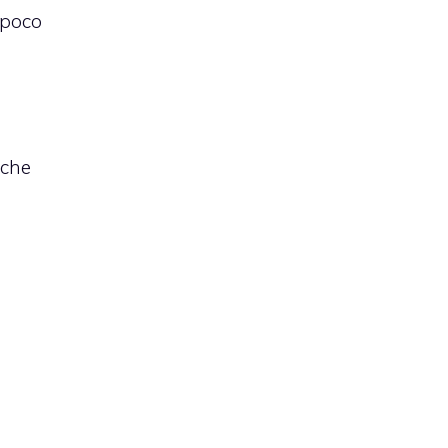
 poco
iche