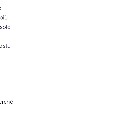
o
 più
 solo
basta
o
erché