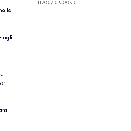
Privacy e Cookie
nella
 agli
i
na
ior
tra