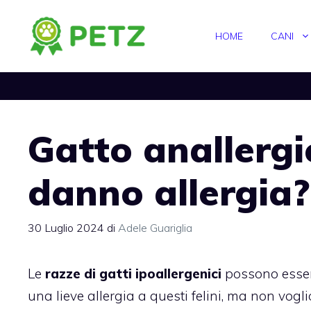
Vai
al
HOME
CANI
contenuto
Gatto anallergi
danno allergia?
30 Luglio 2024
di
Adele Guariglia
Le
razze di gatti ipoallergenici
possono esser
una lieve allergia a questi felini, ma non vo