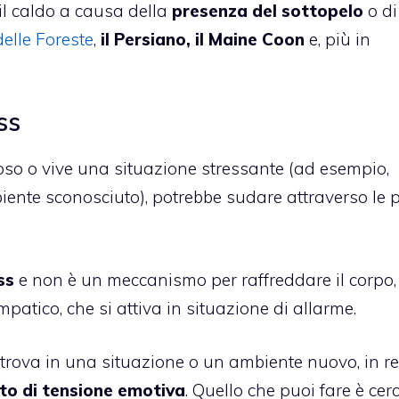
l caldo a causa della
presenza del sottopelo
o d
elle Foreste
,
il Persiano, il Maine Coon
e, più in
ss
oso o vive una situazione stressante (ad esempio,
iente sconosciuto), potrebbe sudare attraverso le p
ss
e non è un meccanismo per raffreddare il corpo
patico, che si attiva in situazione di allarme.
 trova in una situazione o un ambiente nuovo, in re
o di tensione emotiva
. Quello che puoi fare è cer