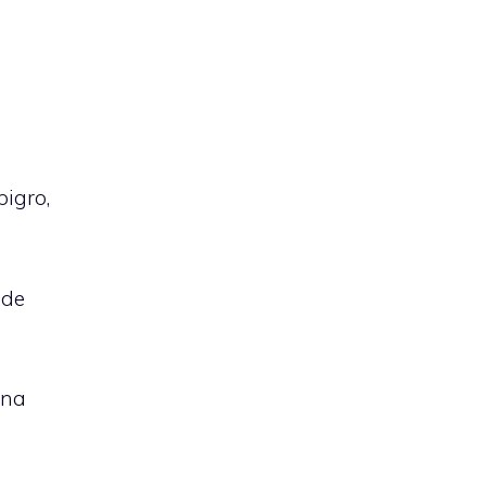
pigro,
ede
gna