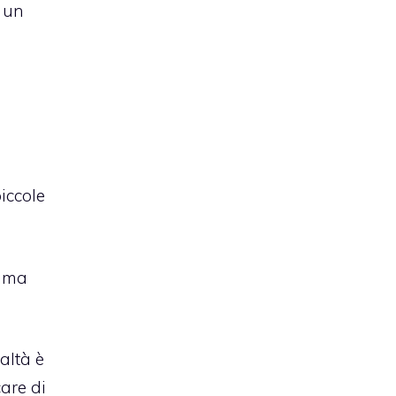
i un
iccole
, ma
altà è
care di