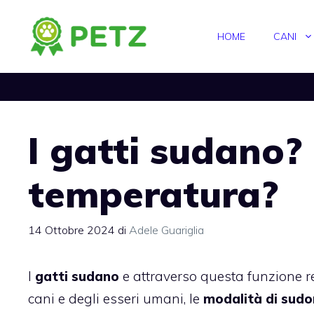
Vai
al
HOME
CANI
contenuto
I gatti sudano?
temperatura?
14 Ottobre 2024
di
Adele Guariglia
I
gatti sudano
e attraverso questa funzione r
cani e degli esseri umani, le
modalità di sudo