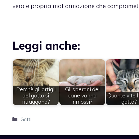
vera e propria malformazione che compromette
Leggi anche:
Perchè gli artigli
Gli speroni del
del gatto si
cane vanno
Quante vite 
ritraggono?
rimossi?
gatto?
Categorie
Gatti