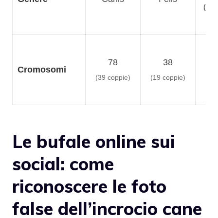
(gen
78
38
6
Cromosomi
(39 coppie)
(19 coppie)
Le bufale online sui
social: come
riconoscere le foto
false dell’incrocio cane