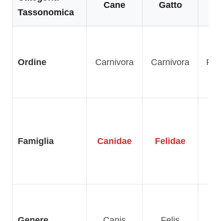
Cane
Gatto
Tassonomica
Ordine
Carnivora
Carnivora
Per
Famiglia
Canidae
Felidae
Genere
Canis
Felis