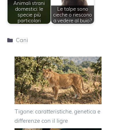
Animali strani
domestici: le
Le talpe sono
specie più
cieche o riescono
particolari
a vedere al buio?
Categorie
Cani
Tigone: caratteristiche, genetica e
differenze con il ligre