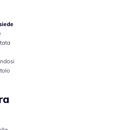
siede
e
ntata
endosi
ttolo
ra
lla