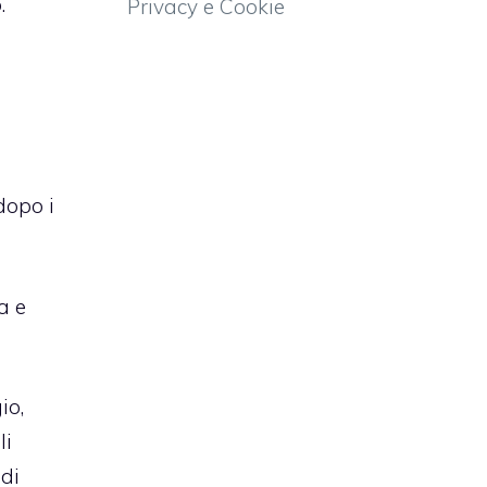
.
Privacy e Cookie
dopo i
a e
io,
li
 di