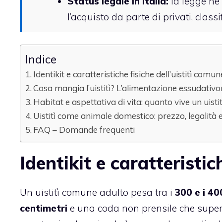
Status legale in Italia:
la legge ne 
l’acquisto da parte di privati, clas
Indice
Identikit e caratteristiche fisiche dell’uistitì comun
Cosa mangia l’uistitì? L’alimentazione essudativo
Habitat e aspettativa di vita: quanto vive un uistit
Uistitì come animale domestico: prezzo, legalità 
FAQ – Domande frequenti
Identikit e caratteristic
Un uistitì comune adulto pesa tra i
300 e i 4
centimetri
e una coda non prensile che super