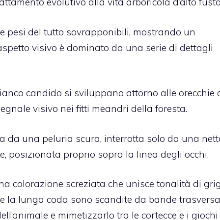
tamento evolutivo alla vita arboricola d’alto fusto
 pesi del tutto sovrapponibili, mostrando un
spetto visivo è dominato da una serie di dettagli
bianco candido si sviluppano attorno alle orecchie 
gnale visivo nei fitti meandri della foresta.
ta da una peluria scura, interrotta solo da una nett
e, posizionata proprio sopra la linea degli occhi.
na colorazione screziata che unisce tonalità di grig
 e la lunga coda sono scandite da bande trasversa
ell’animale e mimetizzarlo tra le cortecce e i giochi