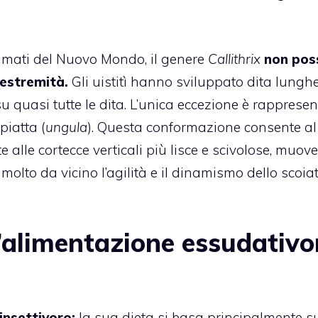
primati del Nuovo Mondo, il genere
Callithrix
non pos
 estremità.
Gli uistitì hanno sviluppato dita lungh
su quasi tutte le dita. L’unica eccezione è rapprese
piatta (
ungula
). Questa conformazione consente al
lle cortecce verticali più lisce e scivolose, muov
 molto da vicino l’agilità e il dinamismo dello scoia
L’alimentazione essudativo
insettivoro:
la sua dieta si basa principalmente su