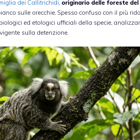
miglia dei Callitrichidi,
originario delle foreste del
o bianco sulle orecchie. Spesso confuso con il più rid
biologici ed etologici ufficiali della specie, analizza
igente sulla detenzione.