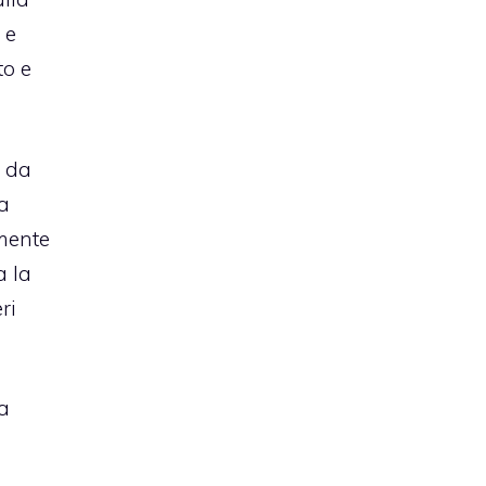
 e
to e
e da
ua
mente
a la
ri
fa