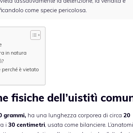
vieta tassativamente la detenzione, la vendita e
sificandolo come specie pericolosa.
e
ra in natura
ì?
e perché è vietato
he fisiche dell’uistitì comu
00 grammi,
ha una lunghezza corporea di circa
20
a i
30 centimetri
, usata come bilanciere. L’anatom