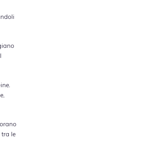
andoli
giano
l
ine.
e,
norano
tra le