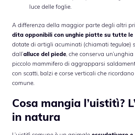
luce delle foglie.
A differenza della maggior parte degli altri 
dita opponibili con unghie piatte su tutte le
dotate di artigli acuminati (chiamati
tegulae
) 
dall’
alluce del piede
, che conserva un’unghia 
piccolo mammifero di aggrapparsi saldamente a
con scatti, balzi e corse verticali che ricordano
comune.
Cosa mangia l’uistitì? 
in natura
L’uistitì comune è un animale
essudativoro e 