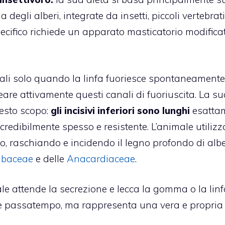
degli alberi, integrate da insetti, piccoli vertebrati
ecifico richiede un apparato masticatorio modifica
tali solo quando la linfa fuoriesce spontaneament
creare attivamente questi canali di fuoriuscita. La s
uesto scopo:
gli incisivi inferiori sono lunghi
esatta
redibilmente spesso e resistente. L’animale utilizz
o, raschiando e incidendo il legno profondo di albe
abaceae
e delle
Anacardiaceae
.
male attende la secrezione e lecca la gomma o la lin
ce passatempo, ma rappresenta una vera e propria