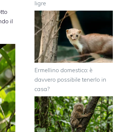
ligre
otto
ndo il
Ermellino domestico: è
davvero possibile tenerlo in
casa?