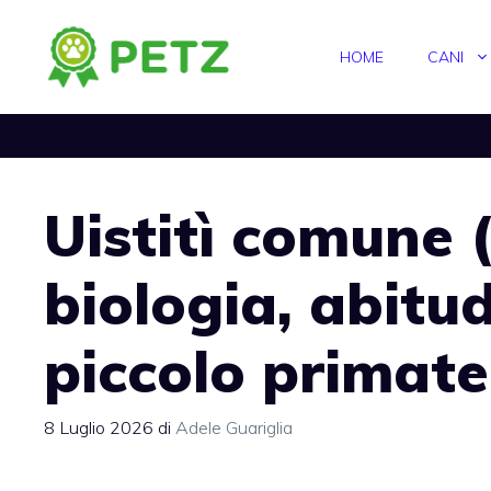
Vai
al
HOME
CANI
contenuto
Uistitì comune (
biologia, abitud
piccolo primate 
8 Luglio 2026
di
Adele Guariglia